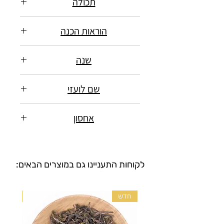
תכולה
רכיבים: עלי תה דחוסים (קמליה
הוראות הכנה
סינית)
משקל נקי: 357 גרם
יש לחצוב בעזרת ״מחט תה״ מנה של
שנה
5.5 גרם עלי תה
קטיף: סתיו 2016, אביב 2017
שם לועזי
לחלוט במים רותחים 100°c במשך 5-
אריזה ודחיסה: סתיו 2018
10 שניות בכלי חליטה מסורתי
大雪山老樹熟普 da xue
אחסון
או קנקן לחיץ (120-200 מ״ל)
shan lao shu shu pu
המיועד ל- 7-10 חליטות
חיי מדף ארוכים. מומלץ להשביח את
התה ע״י אחסון נאות באריזתו
לא מומלץ לחלוט תה זה בכלי גדול
:לקוחות התעניינו גם במוצרים הבאים
המקורית, במקום מוצל ויבש עם ריח
יותר
ניטרלי. יש להימנע מאחסון לצד
כל מנה מתאימה לחליטה של עד 1.5
תבלינים, בשמים וסוגי תה אחרים.
חדש
חדש
ליטר סה״כ