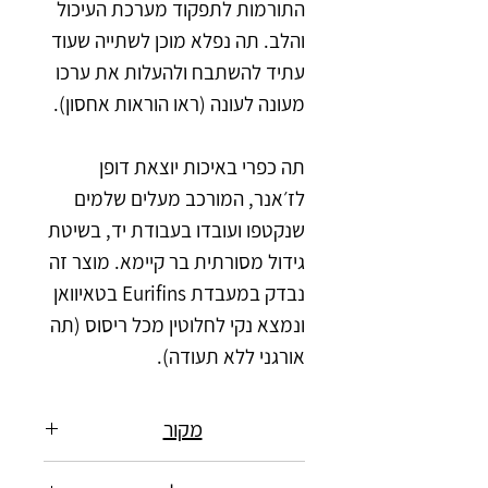
התורמות לתפקוד מערכת העיכול
והלב. תה נפלא מוכן לשתייה שעוד
עתיד להשתבח ולהעלות את ערכו
מעונה לעונה (ראו הוראות אחסון).
תה כפרי באיכות יוצאת דופן
לז׳אנר, המורכב מעלים שלמים
שנקטפו ועובדו בעבודת יד, בשיטת
גידול מסורתית בר קיימא. מוצר זה
נבדק במעבדת Eurifins בטאיוואן
ונמצא נקי לחלוטין מכל ריסוס (תה
אורגני ללא תעודה).
מקור
ש׳ווה שאן, לינצאנג, מחוז יונאן, סין