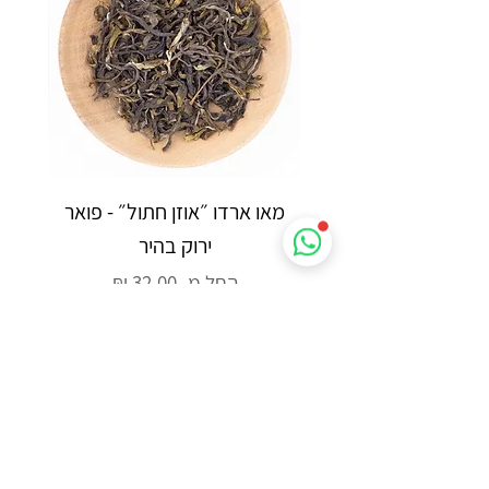
מאו ארדו ״אוזן חתול״ - פואר
אילן יר
ירוק בהיר
מחיר מבצע
החל מ-