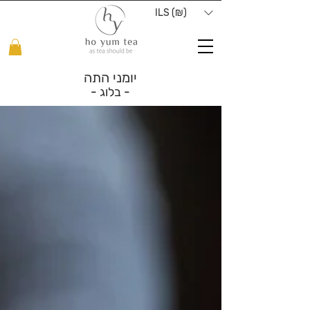
ILS (₪)
יומני התה
- בלוג -