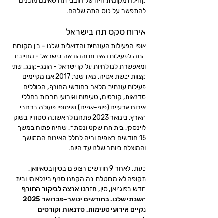
קהילה מקומית חיה של חובבי תה שאינם מוכנים
להתפשר על כוס התה שלהם.
אירוח טקס תה בישראל
אופי הפעילות העונתית והדואלית שלנו - בין מקורות
התה לפעילות האירוח וההוראה בישראל - מחייבת
ומאפשרת לנו לחיות על קו ישראל - הונג-קונג, שתי
קצוות יבשת אסיה. מאז שנת 2017 אנו מקיימים
פעילות עונתית מלאה בחודשי החורף, הכוללים
סדנאות, קורסים, טעימות ואירועי תרבות בחללי
אירוח ארעיים (פופ-אפים)
ושיתופי פעולה ברחבי
הארץ. בינואר 2023 פתחנו לראשונה סטודיו בשוק
לוינסקי, בית תה שקט ונסתר, שהיה פתוח במשך
15 חודשים רצופים והיה לחלל האירוח הממושך
והמוצלח ביותר שלנו עד היום.
כעת, לאחר 9 חודשים רצופים בסין ובטאיוואן,
תקופה לא מבוטלת בה הקמנו סניף בינלאומי ובית
חדש בפוג׳יאן, סין,
חזרנו ארצה לביקור החורף
השנתי שלנו. בחודשים ינואר-פברואר 2025
נקיים אירועי טעימות, סדנאות וקורסים