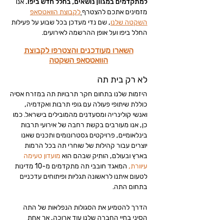
למתקדמים במגוון נושאים, בחלל חדש ביפו.
אנו
מזמינים אתכם להצטרף
לקבוצת הוואטסאפ
השקטה שלנו
, שם נדי מעדכן בכל שבוע על פעילות
החלל ביפו ועל אופן ההרשמה לאירועים.
השארו מעודכנים והצטרפו לקבוצת
הוואטסאפ השקטה
לא רק בית תה
היזמות שלנו בתחום חקר תרבויות תה במזרח אסיה
כוללת שיתופי פעולה עם גופי תרבות ואקדמיה,
ואנשי קולינריה ומסעדנים מהמובילים בישראל. כמו
כן, אנו מעורבים בקשת רחבה של אירועי תרבות
בינלאומיים, פרויקטים גסטרונומים ותכנים שאנו
יוצרים עבור קהילות של שוחרי תה בכל הרמות
בארץ ובעולם, הותיק שבהם הוא
מועדון טעימה
עיוורת
,
המאגד חובבי תה מתקדמים מ-10 מדינות
לטעום איתנו לראשונה תגליות ופיתוחים עדכניים
בתחום התה.
הדרך להטמיע את הסגולות הנפלאות של התה
הסיני בחיי החברה שלנו עוד ארוכה, אך אחת